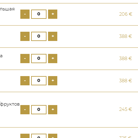
ольшая
-
+
206 €
-
+
388 €
ка
-
+
388 €
-
+
388 €
/фруктов
-
+
245 €