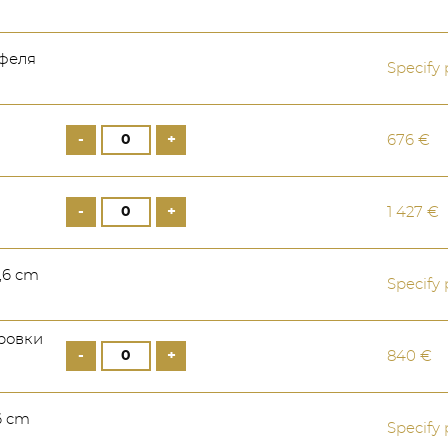
офеля
Specify 
-
+
676 €
-
+
1 427 €
,6 cm
Specify 
ровки
-
+
840 €
6 cm
Specify 