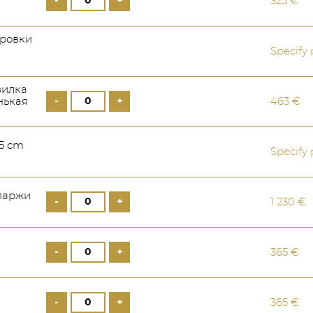
-
+
325 €
ировки
Specify 
вилка
-
+
нькая
463 €
,5 cm
Specify 
паржи
-
+
1 230 €
-
+
365 €
-
+
365 €