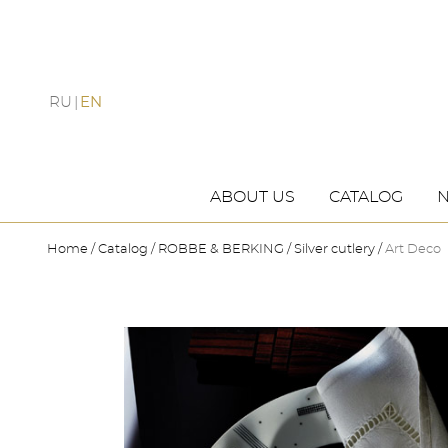
RU
EN
ABOUT US
CATALOG
Home
Catalog
ROBBE & BERKING
Silver cutlery
Art Deco