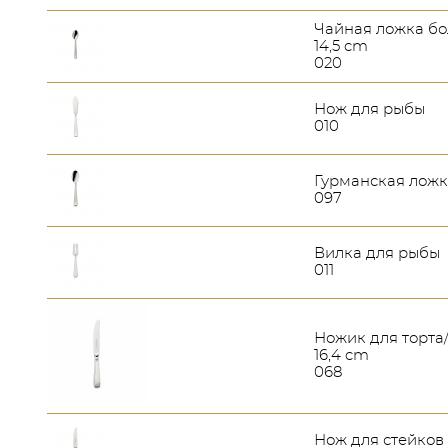
Чайная ложка б
14,5 cm
020
Нож для рыбы
010
Гурманская лож
097
Вилка для рыбы
011
Ножик для торта
16,4 cm
068
Нож для стейков