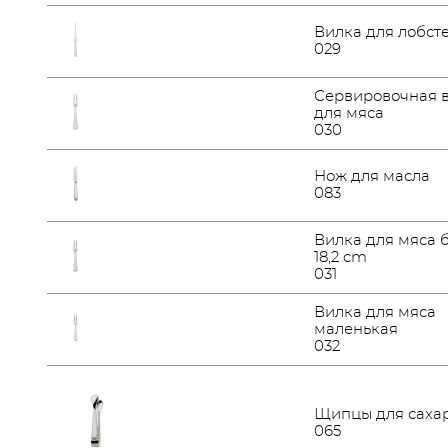
Вилка для лобст
029
Сервировочная 
для мяса
030
Нож для масла
083
Вилка для мяса 
18,2 cm
031
Вилка для мяса
маленькая
032
Щипцы для саха
065