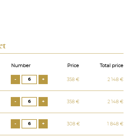
et
Number
Price
Total price
-
+
358 €
2 148 €
-
+
358 €
2 148 €
-
+
308 €
1 848 €