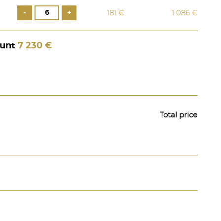
-
+
181 €
1 086 €
ount
7 230 €
Total price