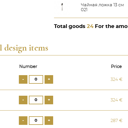
Чайная ложка 13 см
021
Total goods
24
For the am
l design items
Number
Price
а
-
+
324 €
-
+
324 €
-
+
287 €