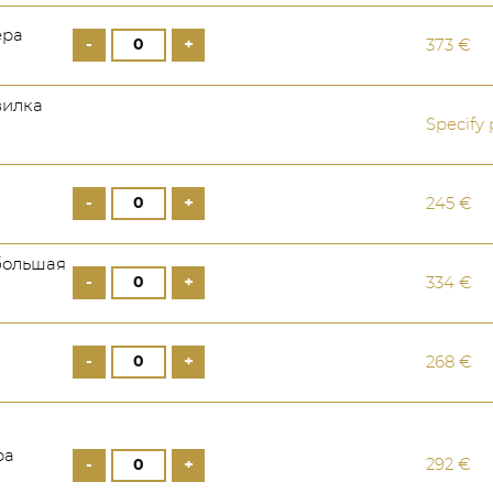
ера
-
+
373 €
вилка
Specify 
-
+
245 €
большая
-
+
334 €
-
+
268 €
ра
-
+
292 €