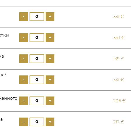
-
+
331 €
етки
-
+
341 €
ка
-
+
139 €
на/
-
+
331 €
женного
-
+
206 €
та
-
+
217 €