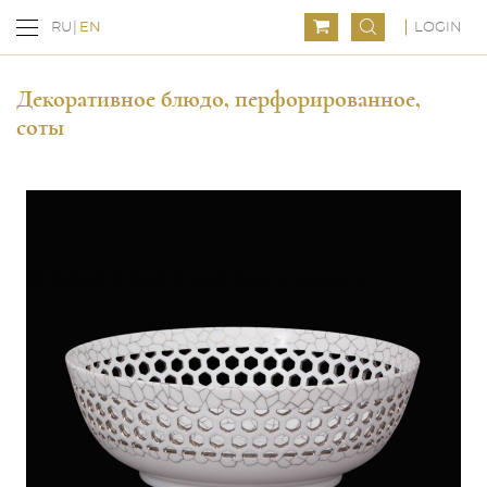
LOGIN
RU
EN
Декоративное блюдо, перфорированное,
соты