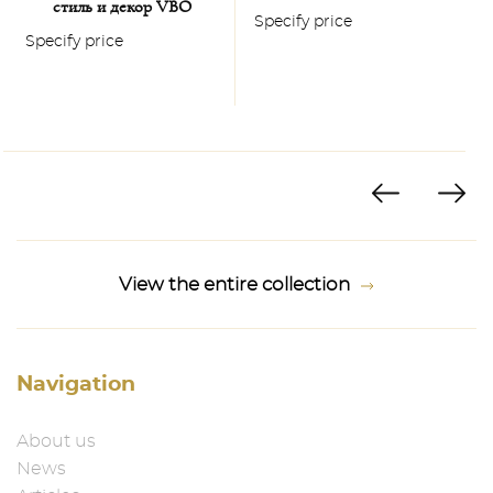
S
стиль и декор VBO
Specify price
Specify price
View the entire collection
Navigation
About us
News