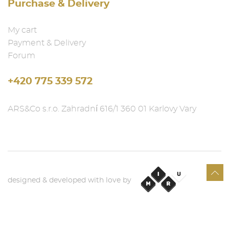
Purchase & Delivery
My cart
Payment & Delivery
Forum
+420 775 339 572
ARS&Co s.r.o. Zahradní 616/1 360 01 Karlovy Vary
designed & developed with love by