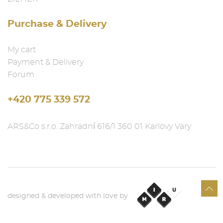
Purchase & Delivery
My cart
Payment & Delivery
Forum
+420 775 339 572
ARS&Co s.r.o. Zahradní 616/1 360 01 Karlovy Vary
designed & developed with love by