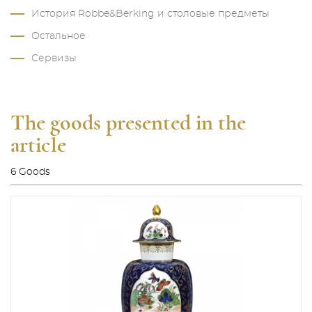
История Robbe&Berking и столовые предметы
Остальное
Сервизы
The goods presented in the
article
6 Goods