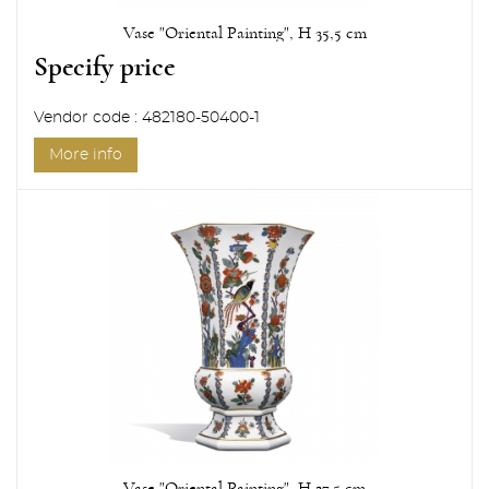
Vase "Oriental Painting", H 35,5 cm
Specify price
Vendor code : 482180-50400-1
More info
Vase "Oriental Painting", H 27,5 cm