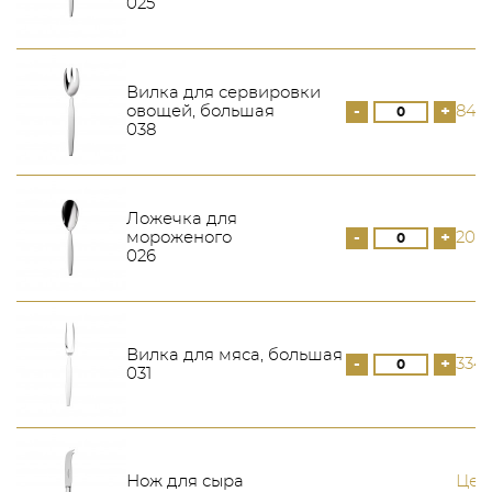
025
Вилка для сервировки
овощей, большая
-
+
840
038
Ложечка для
мороженого
-
+
206
026
Вилка для мяса, большая
-
+
334
031
Нож для сыра
Цен