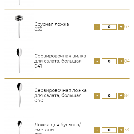
Соусная ложка
-
+
676
035
Сервировочная вилка
для салата, большая
-
+
840
041
Сервировочная ложка
для салата, большая
-
+
840
040
Ложка для бульона/
сметаны
-
+
331 