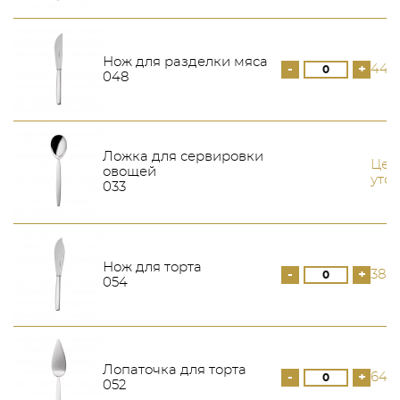
Нож для разделки мяса
-
+
449
048
Ложка для сервировки
Цен
овощей
уто
033
Нож для торта
-
+
388
054
Лопаточка для торта
-
+
646
052