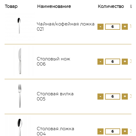
Товар
Наименование
Количество
Це
Чайная/кофейная ложка
-
+
18
021
Столовый нож
-
+
30
006
Столовая вилка
-
+
35
005
Столовая ложка
-
+
35
004