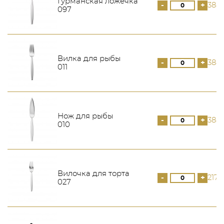
Гурманская ложечка
-
+
388
097
Вилка для рыбы
-
+
388
011
Нож для рыбы
-
+
388
010
Вилочка для торта
-
+
217 
027