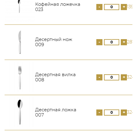
Кофейная ложечка
-
+
139 
023
Десертный нож
-
+
287
009
Десертная вилка
-
+
324
008
Десертная ложка
-
+
324
007