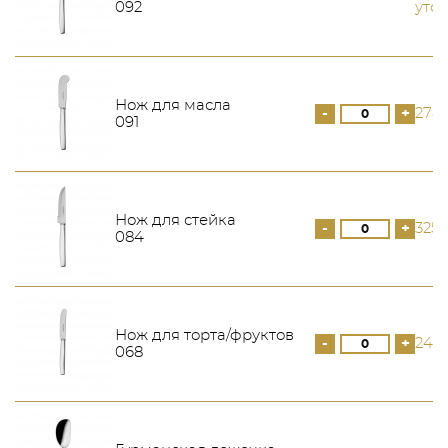
092
уто
Нож для масла
-
+
278
091
Нож для стейка
-
+
325 
084
Нож для торта/фруктов
-
+
245
068