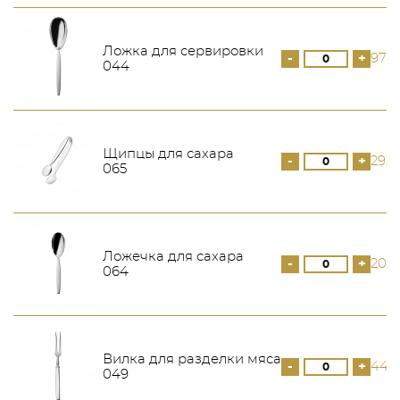
Ложка для сервировки
-
+
979
044
Щипцы для сахара
-
+
292 
065
Ложечка для сахара
-
+
206
064
Вилка для разделки мяса
-
+
449
049