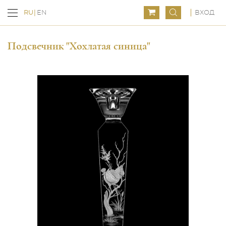
ВХОД
RU
EN
Подсвечник "Хохлатая синица"