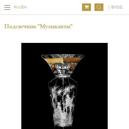
ВХОД
RU
EN
Подсвечник "Музыканты"