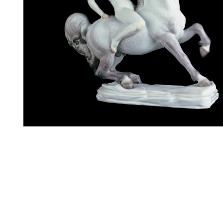
Цену уточняйте
Связаться с ме
Вес:
5115 г
Высота:
415 мм