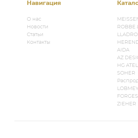
Навигация
Катал
О нас
MEISSE
Новости
ROBBE 
Статьи
LLADRO
Контакты
HEREN
AIDA
AZ DES
HG ATEL
SOHER
Распро
LOBME
FORGES
ZIEHER