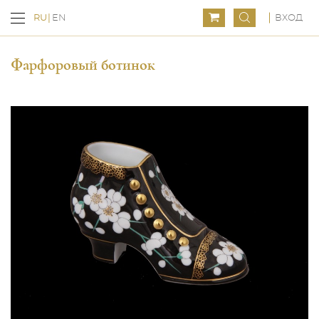
ВХОД
RU
EN
Фарфоровый ботинок