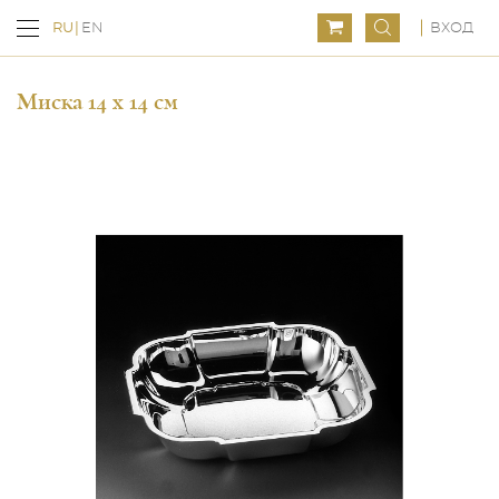
ВХОД
RU
EN
Миска 14 х 14 см