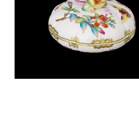
Цену уточняйте
Связаться с ме
Декор:
VICTORIA
Вес:
620 г
Высота:
90 мм
Длина:
170 мм
Ширина:
170 мм