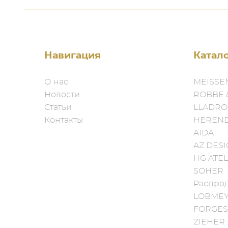
Навигация
Катал
О нас
MEISSE
Новости
ROBBE 
Статьи
LLADRO
Контакты
HEREN
AIDA
AZ DES
HG ATEL
SOHER
Распро
LOBME
FORGES
ZIEHER