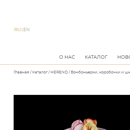
RU
EN
О НАС
КАТАЛОГ
НОВ
Главная
Каталог
HEREND
Бонбоньерки, коробочки и ш