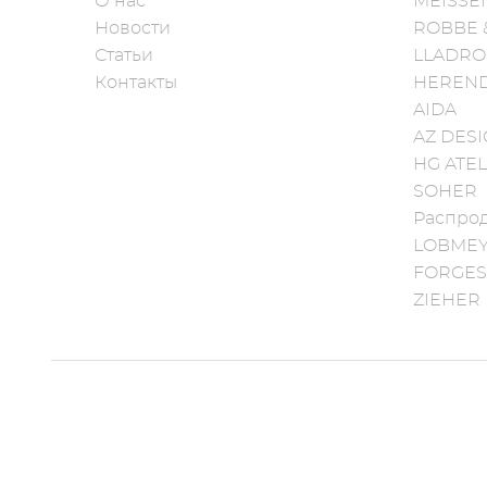
О нас
MEISSE
Новости
ROBBE 
Статьи
LLADRO
Контакты
HEREN
AIDA
AZ DES
HG ATEL
SOHER
Распро
LOBME
FORGES
ZIEHER
designed & developed with love by