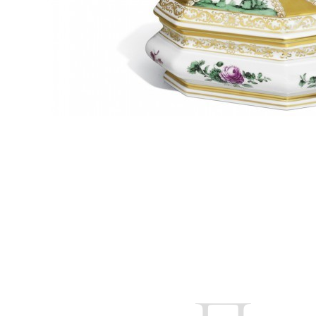
Цену уточняйте
Связаться с ме
Вид фарфора:
Белый, с росписью
Высота:
9 см
Вес:
318 г