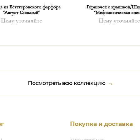
а из Бёттгеровского фарфора
Горшочек с крышкой/Шка
"Август Сильный"
"Мифологическая сцен
Цену уточняйте
Цену уточняйте
Посмотреть всю коллекцию
ог
Покупка и доставка