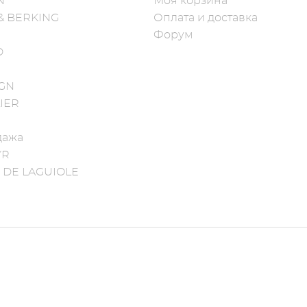
N
Моя корзина
& BERKING
Оплата и доставка
Форум
D
IGN
IER
дажа
YR
 DE LAGUIOLE