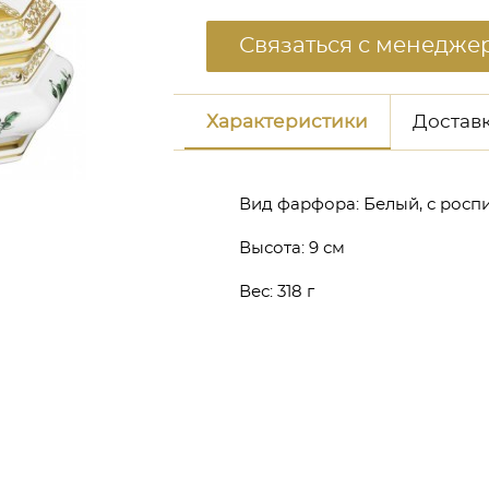
Связаться с менедже
Характеристики
Доставк
Вид фарфора:
Белый, с росп
неджером
Высота:
9 см
Вес:
318 г