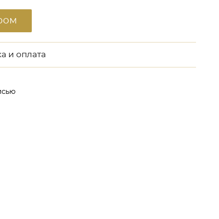
ром
а и оплата
исью