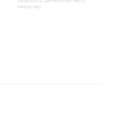
ARS&Co s.r.o. Zahradní 616/1 360 01
Karlovy Vary