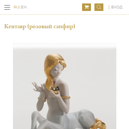
ВХОД
RU
EN
Кентавр (розовый сапфир)