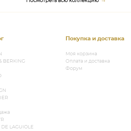
Посмотреть всю коллекцию
ог
Покупка и доставка
N
Моя корзина
& BERKING
Оплата и доставка
Форум
D
IGN
IER
дажа
YR
 DE LAGUIOLE