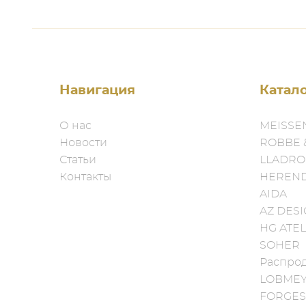
Навигация
Катал
О нас
MEISSE
Новости
ROBBE 
Статьи
LLADRO
Контакты
HEREN
AIDA
AZ DES
HG ATEL
SOHER
Распро
LOBME
FORGES