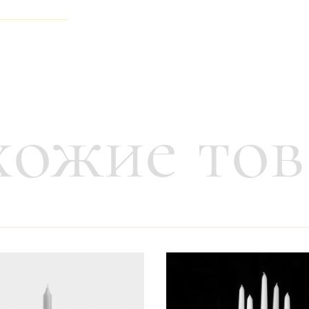
неджером
ожие то