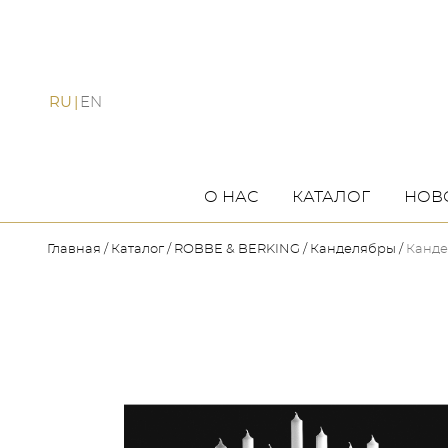
RU
EN
О НАС
КАТАЛОГ
НОВ
Главная
Каталог
ROBBE & BERKING
Канделябры
Канде