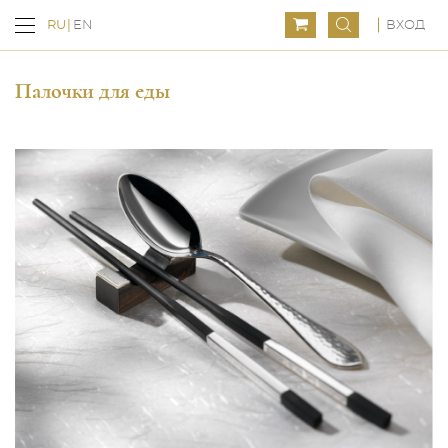
ВХОД
RU
EN
Палочки для еды