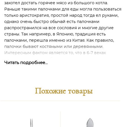
захотел достать горячее мясо из большого котла.
Раньше такими палочками для еды могла пользоваться
только аристократия, простой народ тогда ел руками,
однако очень быстро обычай есть палочками
распространился на все сословия и многие другие
страны. Так например, в Японию, традиция есть
палочками, перешла именно из Китая. Как правило,
палочки бывают костяными или деревянными.
Интересным фактом является то, что в 6-7 веках
использовались серебряные палочки, которые
Читать подробнее...
позволяют определить возможное наличие яда в еде.
Считается, что при соприкосновении с ядом (мышьяк)
серебро темнеет.
Статистика говорит, что 30 процентов людей в мире
Похожие товары
едят палочками! Столько же пользуются вилками,
остальные же продолжают есть еду руками.
С помощью палочек можно придерживать суши, роллы
или китайскую лапшу. Ими можно смешивать соусы,
разделять куски и даже резать мягкие продукты на