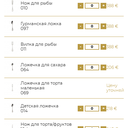
Нож для рыбы
-
+
388 €
010
Гурманская ложка
-
+
388 €
097
Вилка для рыбы
-
+
388 €
011
Ложечка для сахара
-
+
206 €
064
Ложечка для торта
Цену
маленькая
уточняйт
069
Детская ложечка
-
+
218 €
014
Нож для торта/фруктов