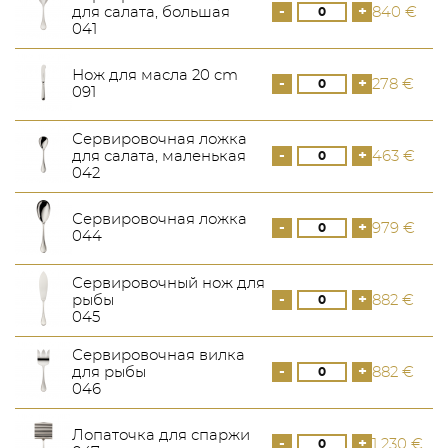
-
+
для салата, большая
840 €
041
Нож для масла 20 cm
-
+
278 €
091
Сервировочная ложка
-
+
для салата, маленькая
463 €
042
Сервировочная ложка
-
+
979 €
044
Сервировочный нож для
-
+
рыбы
882 €
045
Сервировочная вилка
-
+
для рыбы
882 €
046
Лопаточка для спаржи
-
+
1 230 €