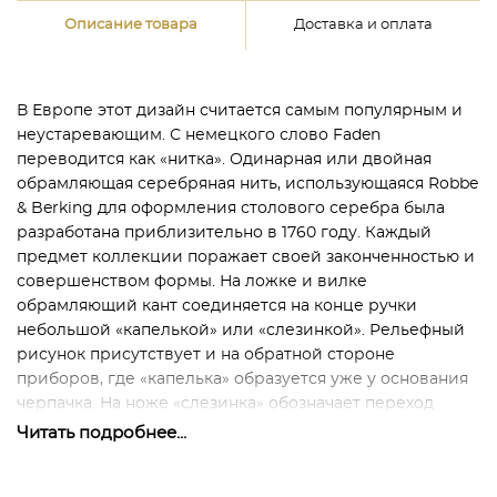
Описание товара
Доставка и оплата
В Европе этот дизайн считается самым популярным и
неустаревающим. С немецкого слово Faden
переводится как «нитка». Одинарная или двойная
обрамляющая серебряная нить, использующаяся Robbe
& Berking для оформления столового серебра была
разработана приблизительно в 1760 году. Каждый
предмет коллекции поражает своей законченностью и
совершенством формы. На ложке и вилке
обрамляющий кант соединяется на конце ручки
небольшой «капелькой» или «слезинкой». Рельефный
рисунок присутствует и на обратной стороне
приборов, где «капелька» образуется уже у основания
черпачка. На ноже «слезинка» обозначает переход
рукоятки в лезвие.
Читать подробнее...