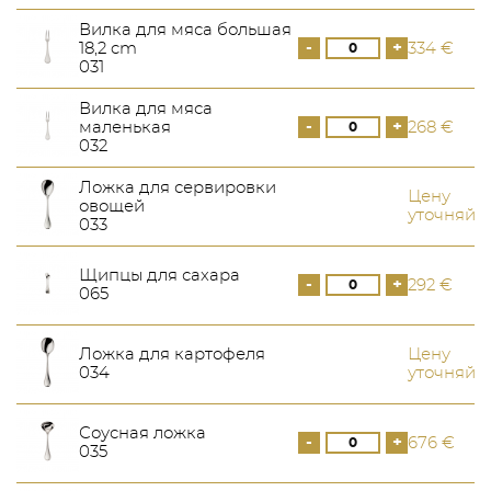
Вилка для мяса большая
-
+
18,2 cm
334 €
031
Вилка для мяса
-
+
маленькая
268 €
032
Ложка для сервировки
Цену
овощей
уточняйт
033
Щипцы для сахара
-
+
292 €
065
Ложка для картофеля
Цену
034
уточняйт
Соусная ложка
-
+
676 €
035