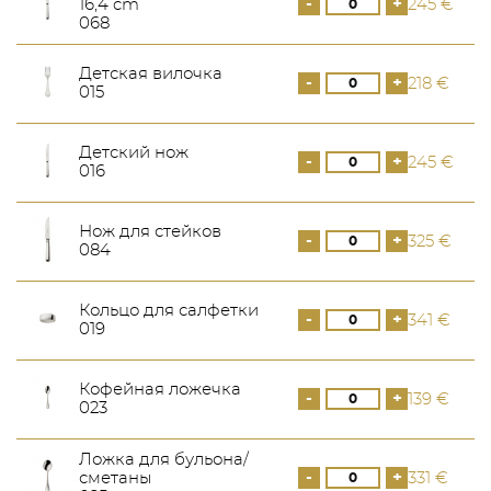
-
+
16,4 cm
245 €
068
Детская вилочка
-
+
218 €
015
Детский нож
-
+
245 €
016
Нож для стейков
-
+
325 €
084
Кольцо для салфетки
-
+
341 €
019
Кофейная ложечка
-
+
139 €
023
Ложка для бульона/
-
+
сметаны
331 €