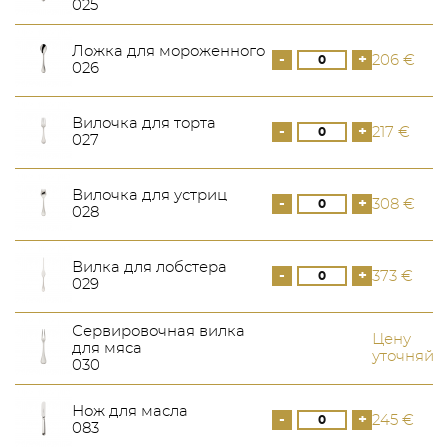
025
Ложка для мороженного
-
+
206 €
026
Вилочка для торта
-
+
217 €
027
Вилочка для устриц
-
+
308 €
028
Вилка для лобстера
-
+
373 €
029
Сервировочная вилка
Цену
для мяса
уточняйт
030
Нож для масла
-
+
245 €
083