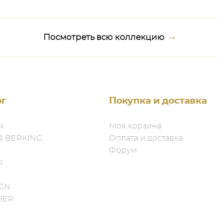
Посмотреть всю коллекцию
ог
Покупка и доставка
N
Моя корзина
& BERKING
Оплата и доставка
Форум
D
IGN
IER