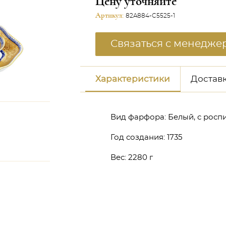
Цену уточняйте
Артикул:
82A884-C5525-1
Связаться с менедже
Характеристики
Доставк
Вид фарфора:
Белый, с росп
Год создания:
1735
Вес:
2280 г
неджером