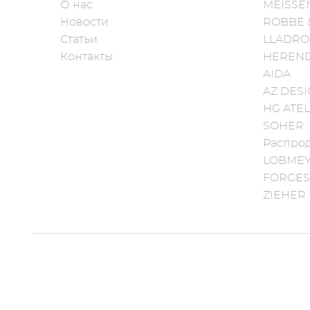
О нас
MEISSE
Новости
ROBBE 
Статьи
LLADRO
Контакты
HEREN
AIDA
AZ DES
HG ATEL
SOHER
Распро
LOBME
FORGES
ZIEHER
designed & developed with love by