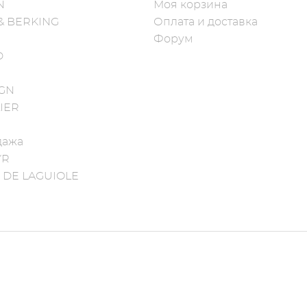
N
Моя корзина
& BERKING
Оплата и доставка
Форум
D
IGN
IER
дажа
YR
 DE LAGUIOLE