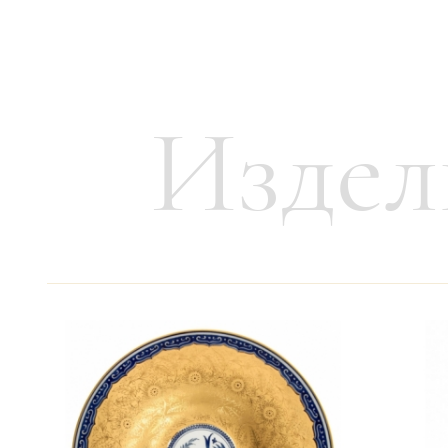
Вес:
2280 г
Издел