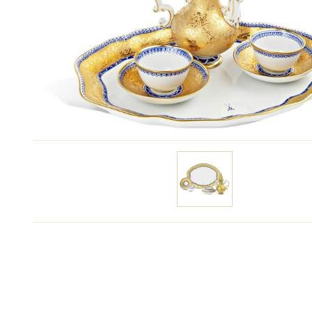
Цену уточняйте
Связаться с ме
Вид фарфора:
Белый, с росписью
Год создания:
1735