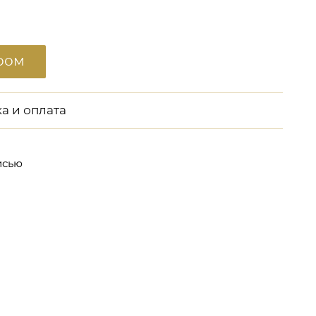
ром
а и оплата
исью