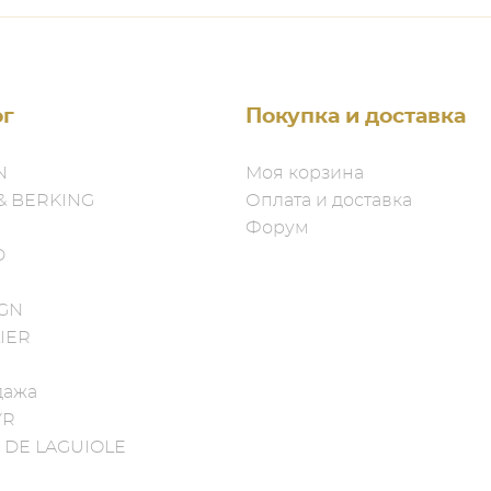
ог
Покупка и доставка
N
Моя корзина
& BERKING
Оплата и доставка
Форум
D
IGN
IER
дажа
YR
 DE LAGUIOLE