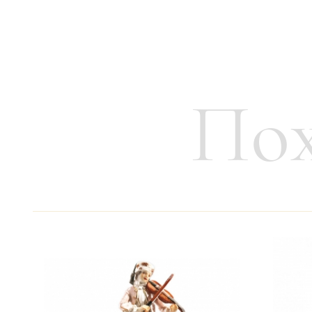
Вес:
200 г
Пох