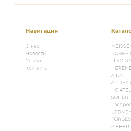
Навигация
Катал
О нас
MEISSE
Новости
ROBBE 
Статьи
LLADRO
Контакты
HEREN
AIDA
AZ DES
HG ATEL
SOHER
Распро
LOBME
FORGES
ZIEHER