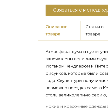
Связаться с менедже
Описание
Статьи о
товара
товаре
Атмосфера шума и суеты ули
запечатлены великими скул
Иоганом Кендлером и Питер
рисунков, которые были со
года. Скульптуры получилис
возможно поездка самого Кен
неджером
столь великолепную серию, 
Яркие и красочные одежды 