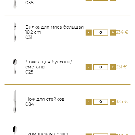
038
Вилка для мяса большая
18,2 cm
-
+
334 €
031
Ложка для бульона/
сметаны
-
+
331 €
025
Нож для стейков
-
+
325 €
084
Гурманская ложка