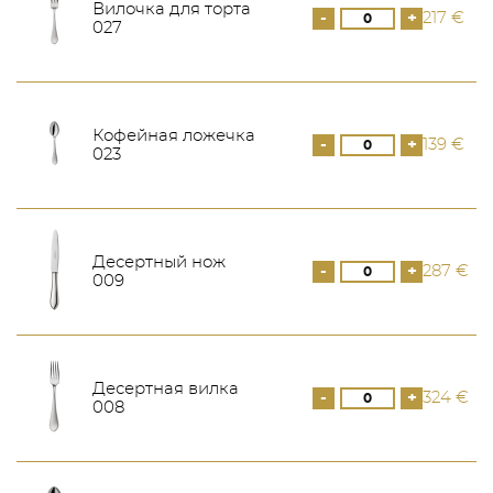
Вилочка для торта
-
+
217 €
027
Кофейная ложечка
-
+
139 €
023
Десертный нож
-
+
287 €
009
Десертная вилка
-
+
324 €
008