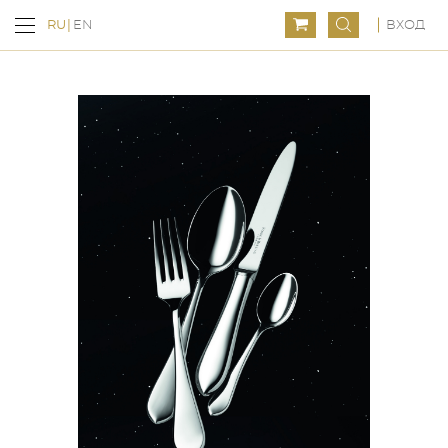
ВХОД
RU
EN