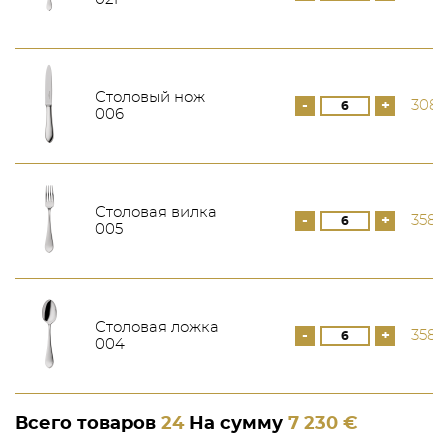
Столовый нож
-
+
308 
006
Столовая вилка
-
+
358 
005
Столовая ложка
-
+
358 
004
Всего товаров
24
На сумму
7 230 €