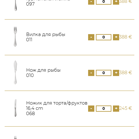
-
+
388 €
097
Вилка для рыбы
-
+
388 €
011
Нож для рыбы
-
+
388 €
010
Ножик для торта/фруктов
16,4 cm
-
+
245 €
068