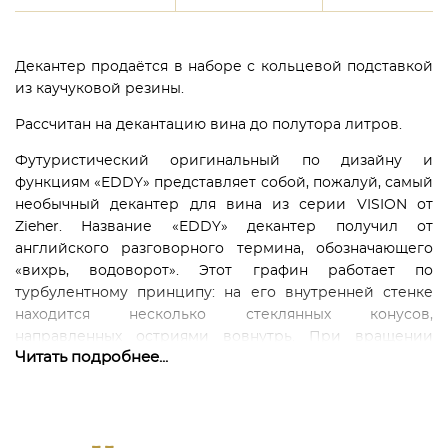
Декантер продаётся в наборе с кольцевой подставкой
из каучуковой резины.
Рассчитан на декантацию вина до полутора литров.
Футуристический оригинальный по дизайну и
функциям «EDDY» представляет собой, пожалуй, самый
необычный декантер для вина из серии VISION от
Zieher. Название «EDDY» декантер получил от
английского разговорного термина, обозначающего
«вихрь, водоворот». Этот графин работает по
турбулентному принципу: на его внутренней стенке
находится несколько стеклянных конусов,
направленных остриями вовнутрь. При вращении
Читать подробнее...
наполненного графина в вине на этих конусах
образуются небольшие вихри, которые затягивают в
вино кислород. Таким инновационным способом,
благодаря особой внутренней конструкции, вино
оптимально и невероятно быстро аэрируется, и вино