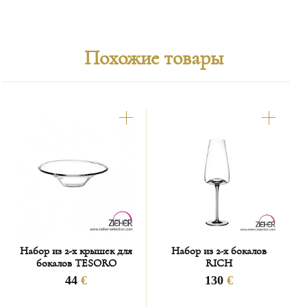
коллекции бокалов серии VISION в рамках
дизайнерского проекта фирмы ZIEHER.
Похожие товары
Набор из 2-х крышек для
Набор из 2-х бокалов
бокалов TESORO
RICH
44
€
130
€