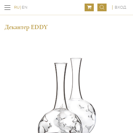
ВХОД
RU
EN
Декантер EDDY