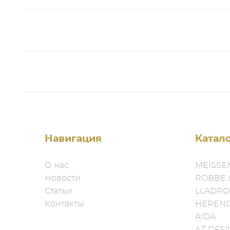
Навигация
Катал
О нас
MEISSE
Новости
ROBBE 
Статьи
LLADRO
Контакты
HEREN
AIDA
AZ DES