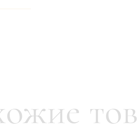
неджером
ожие то