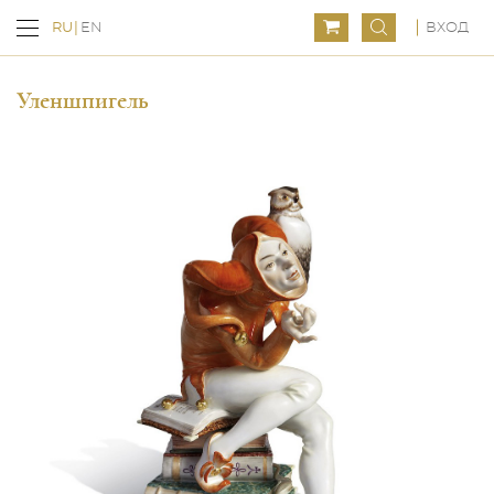
ВХОД
RU
EN
Уленшпигель