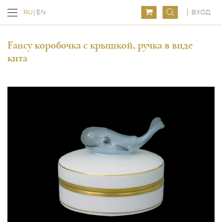
ВХОД
RU
EN
Fancy коробочка с крышкой, ручка в виде
кита