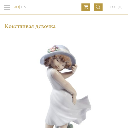
ВХОД
RU
EN
Кокетливая девочка