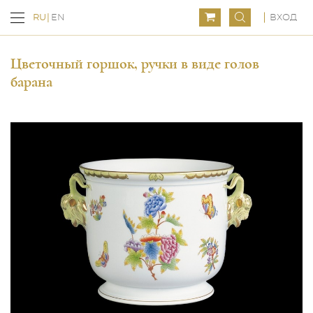
ВХОД
RU
EN
Цветочный горшок, ручки в виде голов
барана