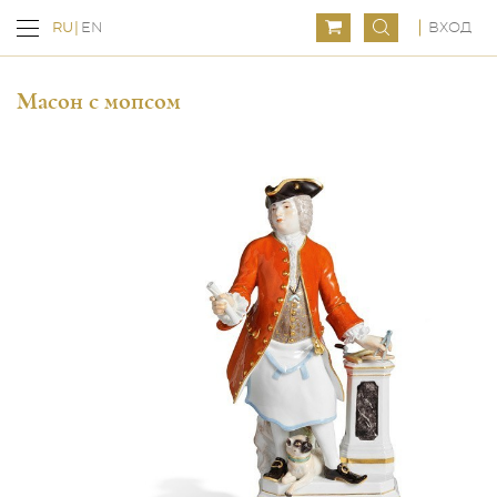
ВХОД
RU
EN
Масон с мопсом