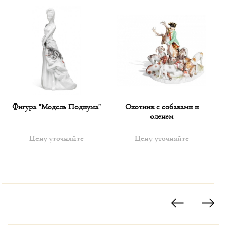
году, Кендлер упомянул группу, состоящую из двоих
масонов один из которых стоит, измеряя земной шар,
приложив палец к губам как знак величайшей
важности и осторожности, а другой сидит рядом в
задумчивости, держа два пальца перед глазом как
опознавательный знак; на обоих передники и ордена. У
ног второго лежит мопс, как намек на Мопс-орден.
Циркуль, которым стоящий масон измеряет глобус,
намекает на дух просвещения, характерный для
масонства и контрастировавший с догматическими
Фигура "Модель Подиума"
Охотник с собаками и
взглядами духовенства на мир. Таким образом мопс
оленем
стал символом братства масонов. Члены мопс-ордена
носили серебряные медальоны с изображением этой
Цену уточняйте
Цену уточняйте
собаки. Вскоре признаком хорошего тона стало
одаривать друг друга фарфоровыми изделиями
изображающими группу людей, у ног которых
расположился мопс. Позже, появились изображения
мопса на конфетницах, табакерках и других
произведениях искусства. Интересен ритуал, который
было необходимо пройти чтобы быть допущенным в
общество, нужно было целовать фигуру мопса под