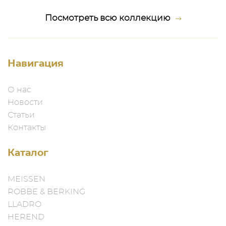
хвостом с завязанными глазами и как маленькая собака
Посмотреть всю коллекцию
скрестись в дверь, только в этом случае двери
распахнутся для дальнейших торжеств и вечеринок.
Лимит 5 штук в год
Навигация
Дополнительно читать в статье:
О нас
Новости
Статьи
Контакты
Каталог
MEISSEN
ROBBE & BERKING
LLADRO
HEREND