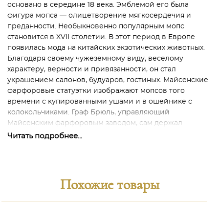
основано в середине 18 века. Эмблемой его была
фигура мопса — олицетворение мягкосердечия и
преданности. Необыкновенно популярным мопс
становится в XVII столетии. В этот период в Европе
появилась мода на китайских экзотических животных.
Благодаря своему чужеземному виду, веселому
характеру, верности и привязанности, он стал
украшением салонов, будуаров, гостиных. Майсенские
фарфоровые статуэтки изображают мопсов того
времени с купированными ушами и в ошейнике с
колокольчиками. Граф Брюль, управляющий
Майсенским фарфоровым заводом, сам держал
несчетное количество мопсов, и его собаки служили
Читать подробнее...
моделями для статуэток, которые считаются ныне
драгоценными коллекционными экземплярами.
Лучшим клиентом Майсенского завода был саксонский
курфюрст, великий магистр франкмасонской ложи.
Похожие товары
Кстати, в ложу Мопса (единственную) принимали и
женщин, т. е. ложа носила смешанный характер. В
отчетах о фарфоровых фигурах, выпущенных в 1740