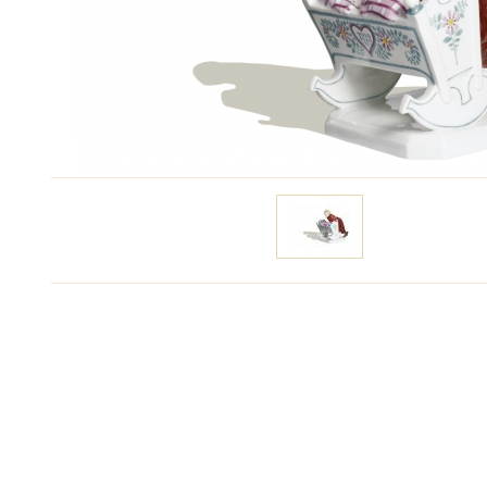
Цену уточняйте
Связаться с ме
Автор:
Юлий Конрад Хентшель
Год создания:
1905
Высота:
14.5 см
Вес:
800 г