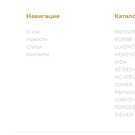
Навигация
Катал
О нас
MEISSE
Новости
ROBBE 
Статьи
LLADRO
Контакты
HEREN
AIDA
AZ DES
HG ATEL
SOHER
Распро
LOBME
FORGES
ZIEHER