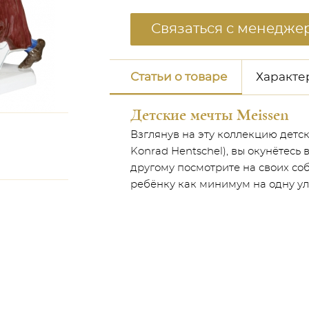
Связаться с менедже
Статьи о товаре
Характе
Детские мечты Meissen
Взглянув на эту коллекцию детс
Konrad Hentschel), вы окунётесь 
другому посмотрите на своих со
ребёнку как минимум на одну у
неджером