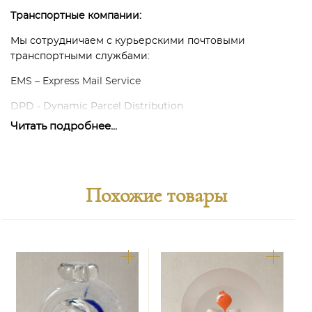
Транспортные компании:
Мы сотрудничаем с курьерскими почтовыми
транспортными службами:
EMS – Express Mail Service
DPD - Dynamic Parcel Distribution
Читать подробнее...
Наши собтвенные курьеры и транспортные средства.
В каждом конкретном случае мы готовы обсудить
возможные варианты способов и условий доставки в
соответствии с потребностями наших покупателей.
Похожие товары
Наша задача заключается в том, чтобы доставка была
максимально удобна для обеих сторон, результативна и
гарантирована.
Способы оплаты:
Расчётный счёт в виде банковского или электронного
перевода по инвойсу.