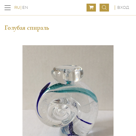
ВХОД
RU
EN
Голубая спираль