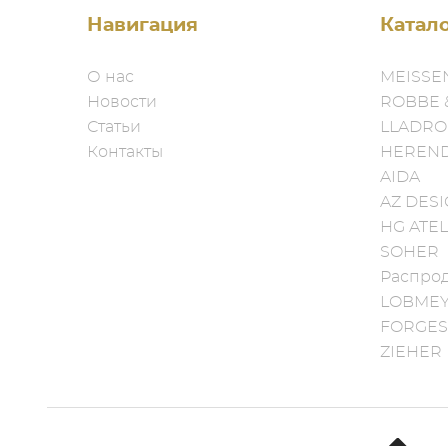
Навигация
Катал
О нас
MEISSE
Новости
ROBBE 
Статьи
LLADRO
Контакты
HEREN
AIDA
AZ DES
HG ATEL
SOHER
Распро
LOBME
FORGES
ZIEHER