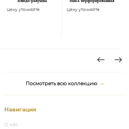
Блюдо-ракушка
Миса перфорированная
Цену уточняйте
Цену уточняйте
Ц
Посмотреть всю коллекцию
Навигация
О нас