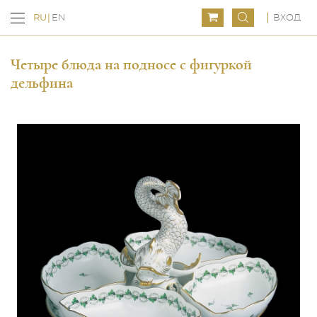
ВХОД
RU
EN
Четыре блюда на подносе с фигуркой
дельфина