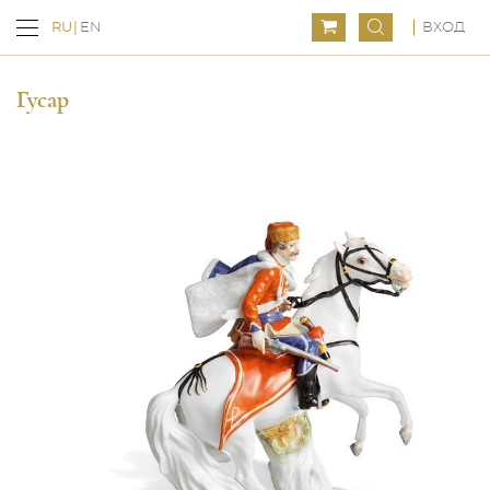
ВХОД
RU
EN
Гусар