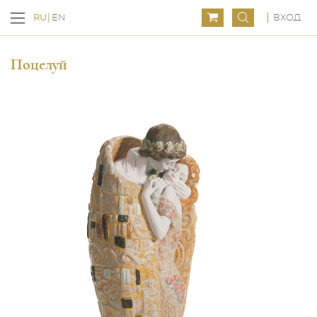
ВХОД
RU
EN
Поцелуй