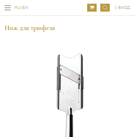
ВХОД
RU
EN
Нож для трюфеля