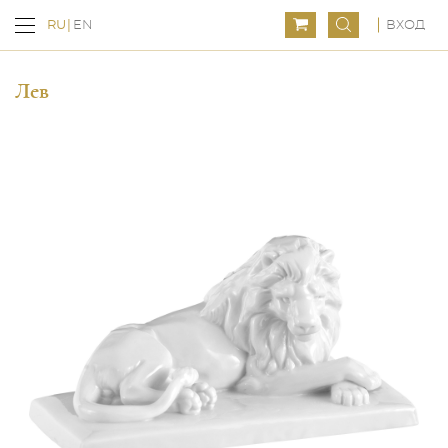
ВХОД
RU
EN
Лев