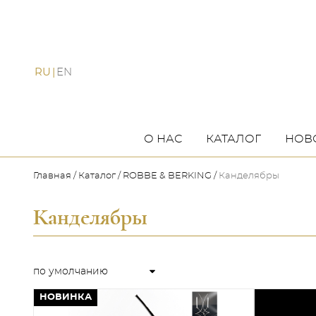
RU
EN
О НАС
КАТАЛОГ
НОВ
Главная
Каталог
ROBBE & BERKING
Канделябры
Канделябры
НОВИНКА