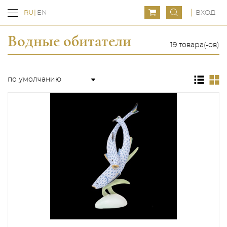
ВХОД
RU
EN
Водные обитатели
19 товара(-ов)