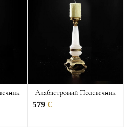
вечник
Алабастровый Подсвечник
579
€
Размеры:
13x13x36 cм
Вес:
2 кг