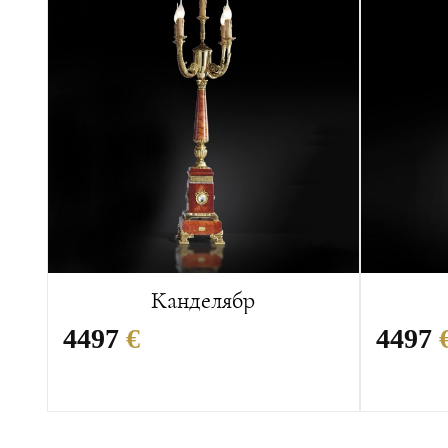
Канделябр
4497
€
4497
Размеры:
28x28x107 см
Размеры
Вес:
17 кг
Вес:
17 кг