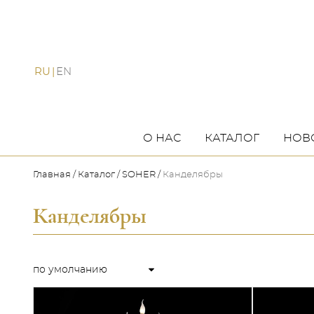
RU
EN
О НАС
КАТАЛОГ
НОВ
Главная
Каталог
SOHER
Канделябры
Канделябры