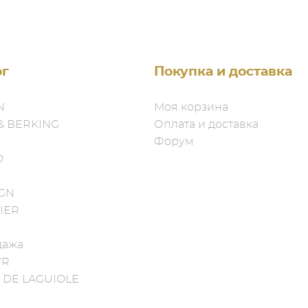
ог
Покупка и доставка
N
Моя корзина
& BERKING
Оплата и доставка
Форум
D
IGN
IER
дажа
YR
 DE LAGUIOLE