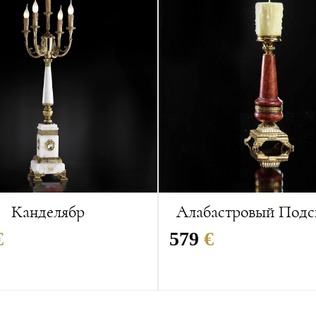
Канделябр
Алабастровый Подс
€
579
€
:
28x28x107 см
Размеры:
13x13x36 cм
Вес:
2 кг