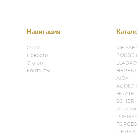
Навигация
Катал
О нас
MEISSE
Новости
ROBBE 
Статьи
LLADRO
Контакты
HEREN
AIDA
AZ DES
HG ATEL
SOHER
Распро
LOBME
FORGES
ZIEHER