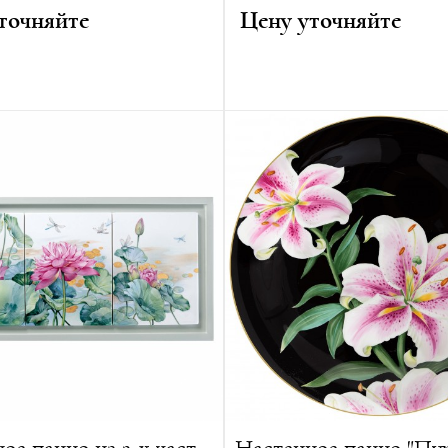
точняйте
Цену уточняйте
6 см
Автор:
Эрнст Август Лейте
16 см
Высота:
73 см
14 см
Диаметр:
27.5 см
г
Вес:
9000 г
ванная серия:
10 изделий
Лимитированная серия:
10