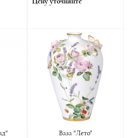
Цену уточняйте
Автор:
Вальтер Шотт
 изделий
Год создания:
1902
Высота:
40 см
Ширина:
18 см
Глубина:
13 см
Вес:
3600 г
Лимитированная серия:
25 изделий
ад"
Ваза "Лето"