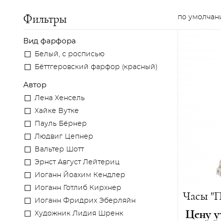
Фильтры
Вид фарфора
Белый, с росписью
Бёттгеровский фарфор (красный)
Автор
Лена Хенсель
Хайке Вутке
Пауль Бёрнер
Людвиг Цепнер
Вальтер Шотт
Эрнст Август Лейтериц
Иоганн Йоахим Кендлер
Иоганн Готлиб Кирхнер
Иоганн Фридрих Эберляйн
Цену у
Художник Лидия Шренк