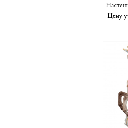
Цену у
Диаметр
Вес:
5900 
Лимитиро