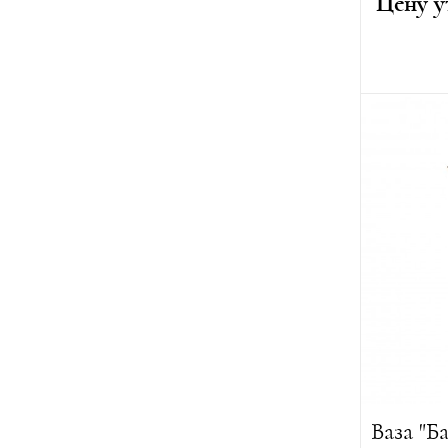
Цену у
Автор:
Эр
Лимитиро