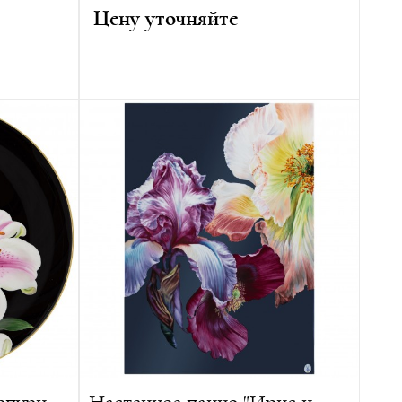
Цену уточняйте
риц
Высота:
25.5 см
Лимитированная серия:
25 изделий
 изделий