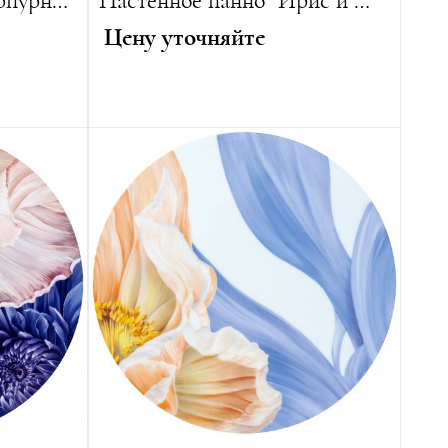
Настенное панно "Пурпурная Лилия"
Настенное панно "Ирис и Мак"
Цену уточняйте
Автор:
Лена Хенсель
Длина:
75 см
Ширина:
51 см
 изделий
Вес:
12000 г
Лимитированная серия:
15 изделий