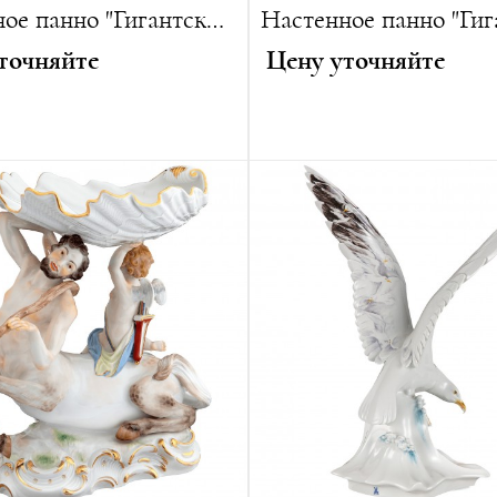
Настенное панно "Гигантские цветы III"
точняйте
Цену уточняйте
:
50 см
Диаметр:
40 см
г
Вес:
3400 г
ванная серия:
10 изделий
Лимитированная серия:
15