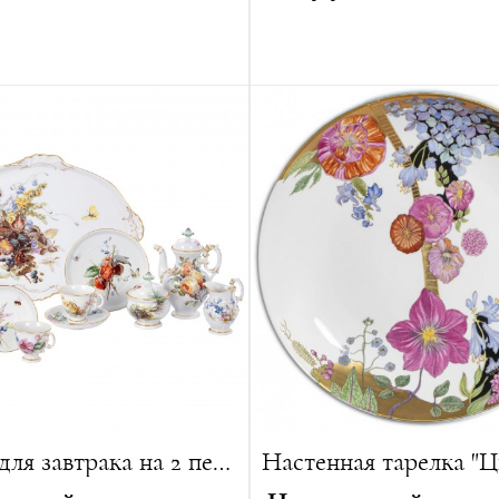
ганн Готлиб Кирхнер
Год создания:
1725
ния:
1800
Высота:
39.5 см
0 см
Диаметр:
15 см
25 см
Вес:
2224 г
16 см
Лимитированная серия:
10
г
ванная серия:
5 изделий
Сервиз для завтрака на 2 персоны, "4 сезона"