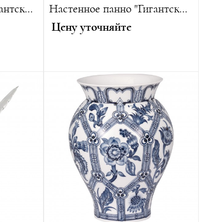
Настенное панно "Гигантские цветы II"
Настенное панно "Гигантские цветы I"
Цену уточняйте
Диаметр:
30 см
Вес:
1900 г
 изделий
Лимитированная серия:
25 изделий