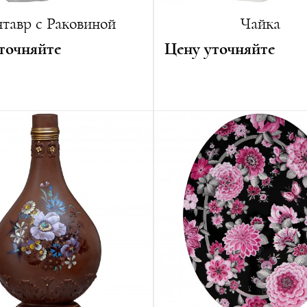
тавр с Раковиной
Чайка
точняйте
Цену уточняйте
ганн Йоахим Кендлер
Автор:
Макс Эссер
6 см
Год создания:
2022
 см
Высота:
40 см
11 см
Ширина:
22,5 см
г
Глубина:
15 см
ванная серия:
25 изделий
Вес:
1740 г
Лимитированная серия:
25