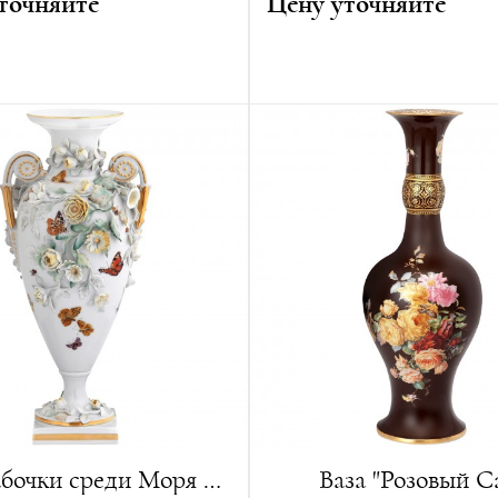
точняйте
Цену уточняйте
нст Август Лейтериц
Диаметр:
34 см
ванная серия:
15 изделий
Лимитированная серия:
15
Ваза "Бабочки среди Моря Цветов"
Ваза "Розовый С