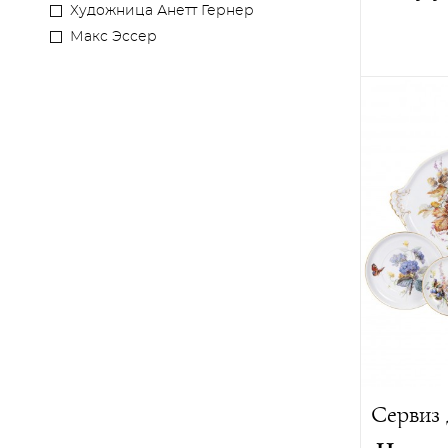
Художница Анетт Гернер
Макс Эссер
Автор:
Ио
Год созда
Высота:
5
Ширина:
Глубина:
Вес:
5700 
Лимитиро