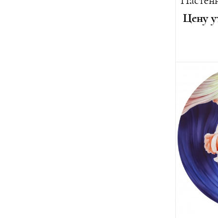
Цену у
Автор:
Ха
Высота:
1
Длина:
20
Лимитиро