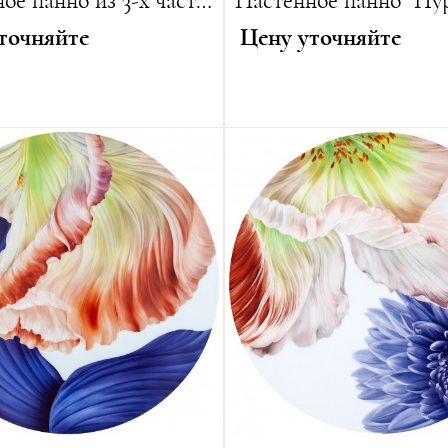
Настенное панно из 3-х частей "Цветы Лотоса"
точняйте
Цену уточняйте
йке Вутке
Автор:
Лена Хенсель
5 см
Диаметр:
35 см
 см
Вес:
1400 г
ванная серия:
25 изделий
Лимитированная серия:
15