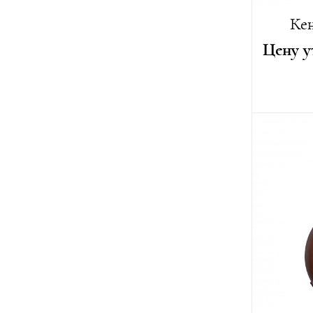
Кен
Цену у
Автор:
Ио
Высота:
2
Длина:
21
Ширина:
Вес:
2800 
Лимитиро