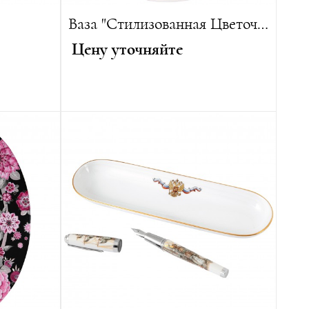
Ваза "Стилизованная Цветочная Роспись"
Цену уточняйте
Автор:
Пауль Бёрнер
Высота:
40 см
Диаметр:
30 см
Вес:
5900 г
Лимитированная серия:
15 изделий
 изделий