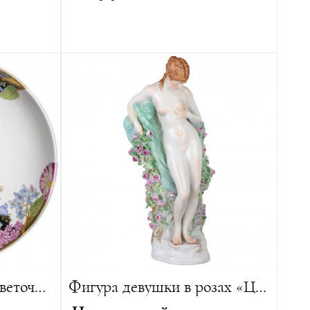
Год создания:
1855
Высота:
39 см
Вес:
6300 г
Лимитированная серия:
10 изделий
 изделий
Настенная тарелка "Цветочная Смена Сезонов"
Фигура девушки в розах «Цветение»