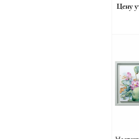
Цену у
Высота:
3
Ширина:
Глубина:
Вес:
2050 
Лимитиро