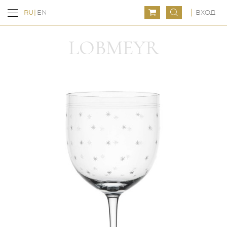
ВХОД
RU
EN
LOBMEYR