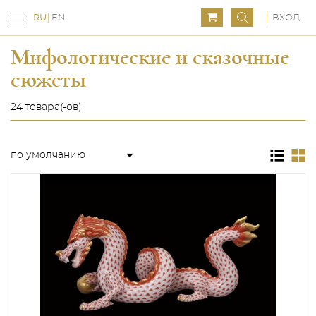
ВХОД
RU
EN
Мифологические и сказочные
сюжеты
24 товара(-ов)