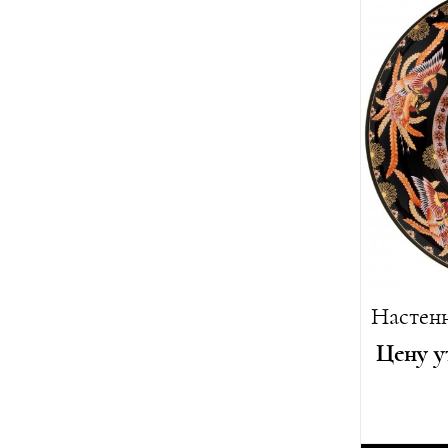
Вес:
1200 
Лимитиро
Цену у
Автор:
Ху
Год созда