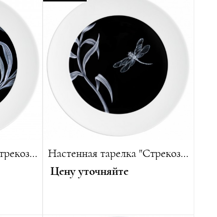
Диаметр:
45 см
Вес:
3300 г
Лимитированная серия:
15 изделий
 изделий
Настенная тарелка "Стрекоза в траве"
Настенная тарелка "Стрекоза в траве"
Цену уточняйте
Диаметр:
29 см
Вес:
880 г