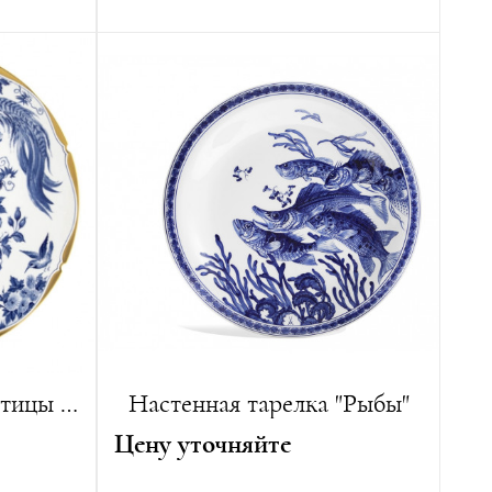
Автор:
Отто Дрегслер
Диаметр:
29 см
Лимитированная серия:
15 изделий
 изделий
Настенная тарелка "Птицы в Райском Саду"
Настенная тарелка "Рыбы"
Цену уточняйте