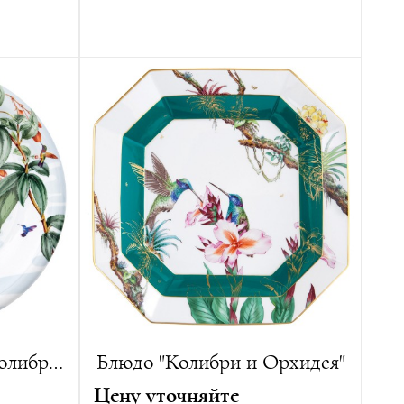
Автор:
Иоганн Йоахим Кендлер
Год создания:
1737
 изделий
Диаметр:
Диаметр см
Вес:
520 г
Лимитированная серия:
75 изделий
Настенная тарелка "Колибри и Бегония"
Блюдо "Колибри и Орхидея"
Цену уточняйте