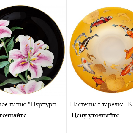
Диаметр:
29 см
ванная серия:
25 изделий
Вес:
850 г
Лимитированная серия:
25
Настенное панно "Пурпурная Лилия"
точняйте
Цену уточняйте