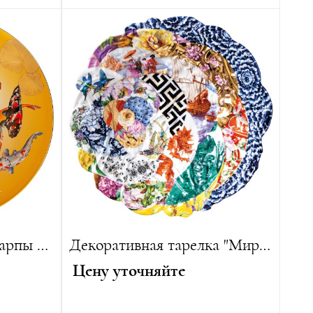
Лимитированная серия:
15 изделий
 изделий
Настенная тарелка "Карпы Кои"
Декоративная тарелка "Мир Декоров Майсенской Росписи"
Цену уточняйте