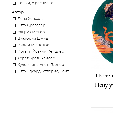
Белый, с росписью
Автор
Лена Хенсель
Отто Дрегслер
Ульрих Менер
Виктория Шмидт
Вилли Мюнх-Кхе
Иоганн Йоахим Кендлер
Хорст Бретшнайдер
Художница Анетт Гернер
Отто Эдуард Готтфрид Войт
Настен
Цену у
Год созда
Диаметр