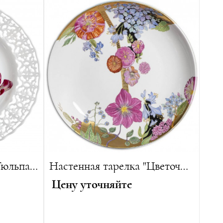
 изделий
Лимитированная серия:
25 изделий
Настенная тарелка, "Тюльпаны"
Настенная тарелка "Цветочная Смена Сезонов"
Цену уточняйте
Диаметр:
34 см