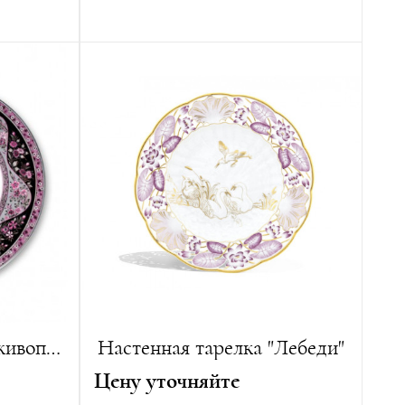
Автор:
Отто Эдуард Готтфрид Войт
Диаметр:
49 см
Вес:
4500 г
Лимитированная серия:
25 изделий
Тарелка "Индийская живопись" пурпур, черный и платина
Настенная тарелка "Лебеди"
Цену уточняйте