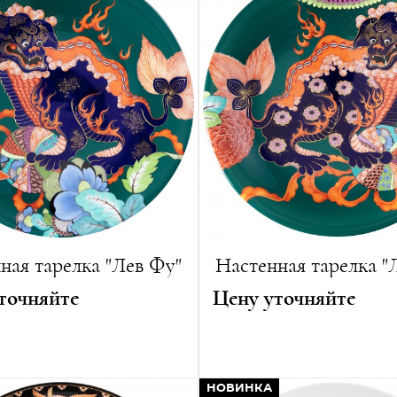
ная тарелка "Лев Фу"
Настенная тарелка "
точняйте
Цену уточняйте
ния:
2022
Автор:
Лена Хенсель, Викт
Шмидт
:
31 см
НОВИНКА
Год создания:
2022