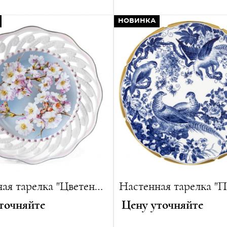
на Хенсель
Автор:
Хорст Бретшнайдер
:
35 см
Год создания:
2020
НОВИНКА
г
Диаметр:
45 см
ванная серия:
15 изделий
Вес:
3300 г
Лимитированная серия:
15
Настенная тарелка "Цветение Вишни"
точняйте
Цену уточняйте