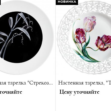
НОВИНКА
:
45 см
Лимитированная серия:
25
г
ванная серия:
15 изделий
Настенная тарелка "Стрекоза в траве"
точняйте
Цену уточняйте
:
29 см
Год создания:
1740