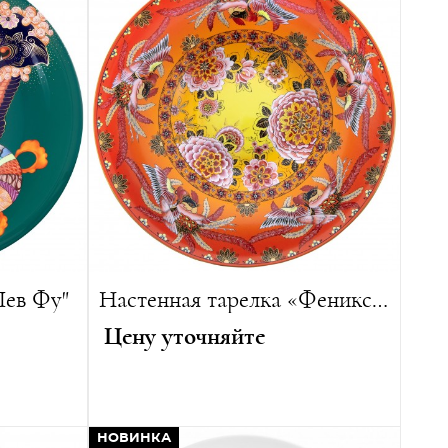
Лев Фу"
Настенная тарелка «Феникс-2»
Цену уточняйте
ория
Автор:
Художница Анетт Гернер
Год создания:
2022
НОВИНКА