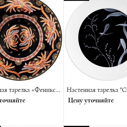
г
Диаметр:
31 см
ванная серия:
25 изделий
Вес:
1200 г
Лимитированная серия:
25
Настенная тарелка «Феникс-1»
точняйте
Цену уточняйте
дожница Анетт Гернер
Диаметр:
29 см
ния:
2022
Вес:
880 г