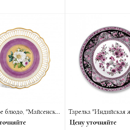
6 см
Высота:
45 см
26 см
Вес:
3986 г
Ажурное блюдо, "Майсенская Роза"
точняйте
Цену уточняйте