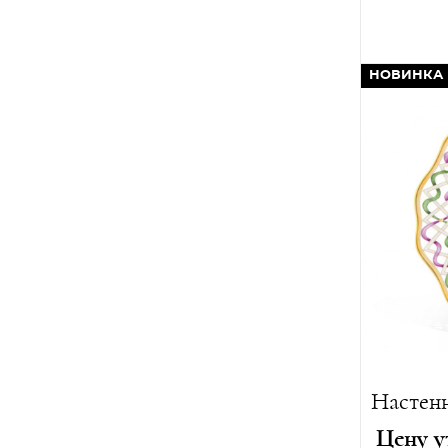
Диаметр
Вес:
470 г
НОВИНКА
Лимитиро
Цену у