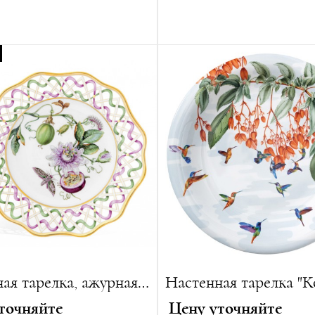
:
26 см
Диаметр:
45 см
Вес:
3300 г
ванная серия:
50 изделий
Лимитированная серия:
25
Настенная тарелка, ажурная, "Страстная Маракуйя"
точняйте
Цену уточняйте