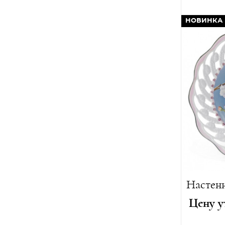
Автор:
Ле
Диаметр
НОВИНКА
Вес:
1400 
Лимитиро
Цену у