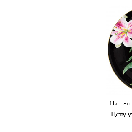
Вес:
880 г
Лимитиро
Цену у