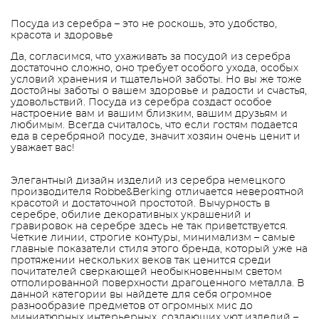
Посуда из серебра – это не роскошь, это удобство,
красота и здоровье
Да, согласимся, что ухаживать за посудой из серебра
достаточно сложно, оно требует особого ухода, особых
условий хранения и тщательной заботы. Но вы же тоже
достойны заботы о вашем здоровье и радости и счастья,
удовольствий. Посуда из серебра создаст особое
настроение вам и вашим близким, вашим друзьям и
любимым. Всегда считалось, что если гостям подается
еда в серебряной посуде, значит хозяин очень ценит и
уважает вас!
Элегантный дизайн изделий из серебра немецкого
производителя Robbe&Berking отличается невероятной
красотой и достаточной простотой. Вычурность в
серебре, обилие декоративных украшений и
гравировок на серебре здесь не так приветствуется.
Четкие линии, строгие контуры, минимализм – самые
главные показатели стиля этого бренда, который уже на
протяжении нескольких веков так ценится среди
почитателей сверкающей необыкновенным светом
отполированной поверхности драгоценного металла. В
данной категории вы найдете для себя огромное
разнообразие предметов от огромных мис до
миниатюрных интерьерных, создающих уют изделий –