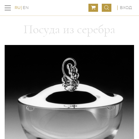
ВХОД
RU
EN
Посуда из серебра