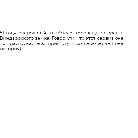
1 году очаровал Английскую Королеву, которая в
индзорского замка. Говорили, что этот сервиз она
ол, распуская всю прислугу. Всю свою жизнь она
иктория).