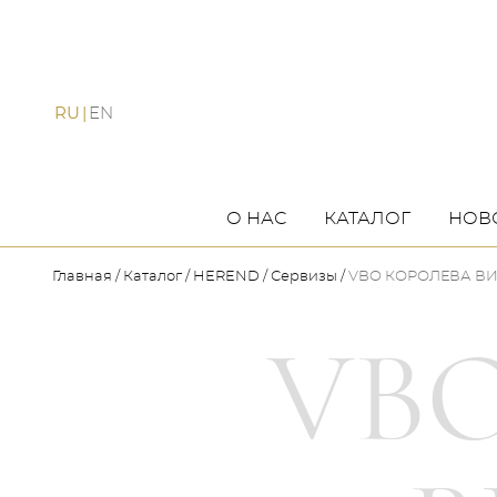
RU
EN
О НАС
КАТАЛОГ
НОВ
Главная
Каталог
HEREND
Сервизы
VBO КОРОЛЕВА В
VB