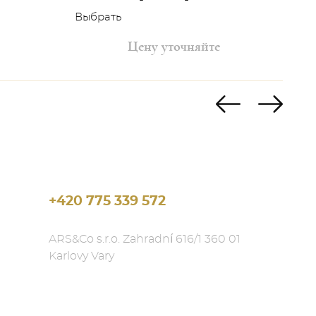
Выбрать
Выб
аза + максимум 2 недели на доставку;
Цену уточняйте
едели на доставку;
овещение в виде E-mail или нашего
оплаты.
 контакте с Вами.
+420 775 339 572
ARS&Co s.r.o. Zahradní 616/1 360 01
Karlovy Vary
чень внимательно относимся к тщательной
воздействий и позволяет доставлять