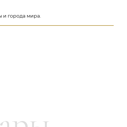
 и города мира.
 доставки в соответствии с потребностями
бна для обеих сторон, результативна и
вары