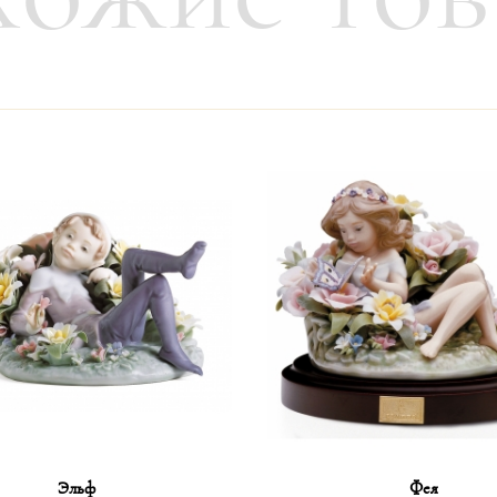
электронного перевода по инвойсу.
ждом конкретном случае отдельно.
мости заказанного товара.
 сборами, расходы несёт покупатель.
шем шоу-руме в Карловых Варах – доставка осущес
Эльф
Фея