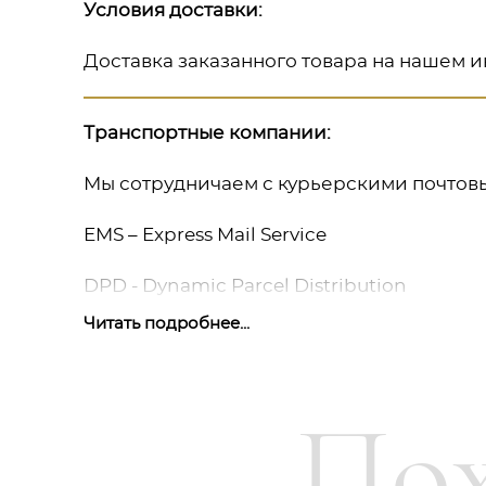
Условия доставки:
Доставка заказанного товара на нашем и
Транспортные компании:
Мы сотрудничаем с курьерскими почтов
EMS – Express Mail Service
DPD - Dynamic Parcel Distribution
Читать подробнее...
Наши собтвенные курьеры и транспортны
В каждом конкретном случае мы готовы 
наших покупателей. Наша задача заключа
Пох
гарантирована.