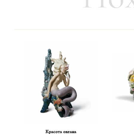
Способы оплаты:
Расчётный счёт в виде банковского или 
Стоимость доставки:
Стоимость доставки высчитывается в ка
В среднем расчёт составляет 10% от стои
В случае облагания товара таможенными
Сроки доставки:
1. Изделия, которые есть в наличии в на
Красота океана