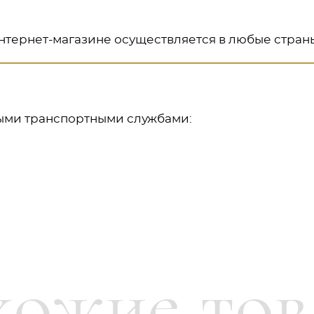
нтернет-магазине осуществляется в любые страны
ыми транспортными службами:
е средства.
обсудить возможные варианты способов и условий
ется в том, чтобы доставка была максимально удо
ожие то