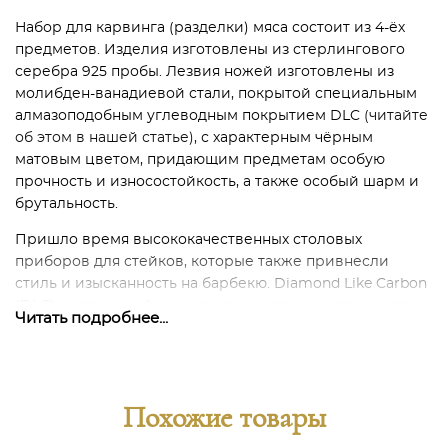
Набор для карвинга (разделки) мяса состоит из 4-ёх
предметов. Изделия изготовлены из стерлингового
серебра 925 пробы. Лезвия ножей изготовлены из
молибден-ванадиевой стали, покрытой специальным
алмазоподобным углеводным покрытием DLC
(читайте
об этом в нашей статье)
, с характерным чёрным
матовым цветом, придающим предметам особую
прочность и износостойкость, а также особый шарм и
брутальность.
Пришло время высококачественных столовых
приборов для стейков, которые также привнесли
стиль и изысканность на барбекю. Diamond Like Carbon
(DLC) — это новый рецепт сверхострых инструментов
Читать подробнее...
для барбекю от Robbe & Berking. Антрацитово-черное
покрытие из алмазоподобного углерода, сочетающее
выдающиеся характеристики с очень сложным
техническим дизайном цвета «Frozen Black».
Похожие товары
В набор входят: 2 ножа для стейка Frozen Black, 2 вилки