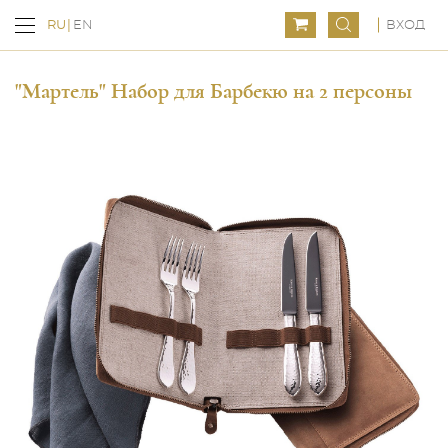
ВХОД
RU
EN
"Мартель" Набор для Барбекю на 2 персоны