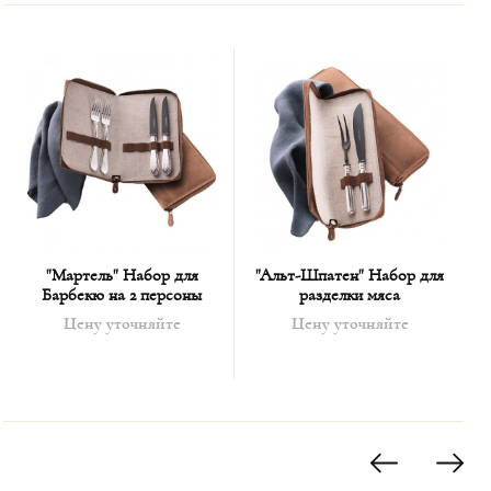
для меню, 4 салфетки Грейси, 1 кожаный чехол.
"Мартель" Набор для
"Альт-Шпатен" Набор для
"
Барбекю на 2 персоны
разделки мяса
Цену уточняйте
Цену уточняйте