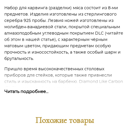
Набор для карвинга (разделки) мяса состоит из 8-ми
предметов. Изделия изготовлены из стерлингового
серебра 925 пробы. Лезвия ножей изготовлены из
молибден-ванадиевой стали, покрытой специальным
алмазоподобным углеводным покрытием DLC
(читайте
об этом в нашей статье)
, с характерным чёрным
матовым цветом, придающим предметам особую
прочность и износостойкость, а также особый шарм и
брутальность.
Пришло время высококачественных столовых
приборов для стейков, которые также привнесли
стиль и изысканность на барбекю.
Diamond Like Carbon
(DLC)
— это новый рецепт сверхострых инструментов
Читать подробнее...
для барбекю от Robbe & Berking. Антрацитово-черное
покрытие из алмазоподобного углерода, сочетающее
выдающиеся характеристики с очень сложным
техническим дизайном цвета «Frozen Black».
Похожие товары
В набор входят: 4 ножа для стейка Frozen Black, 4 вилки