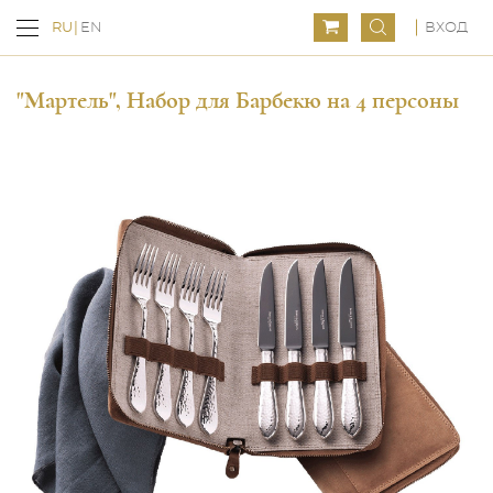
ВХОД
RU
EN
"Мартель", Набор для Барбекю на 4 персоны