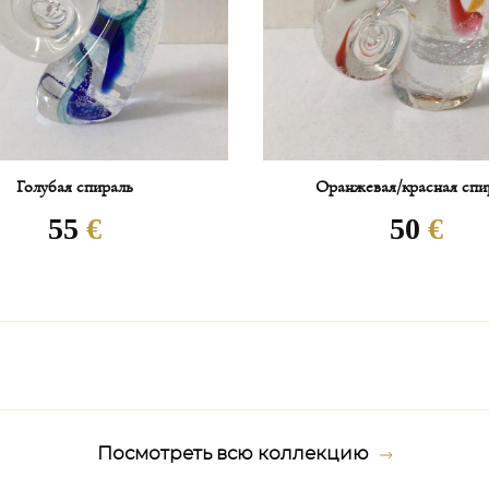
Стоимость доставки высчиты
отдельно.
В среднем расчёт составляет
В случае облагания товара 
покупатель.
Голубая спираль
Оранжевая/красная спи
55
€
50
€
Сроки доставки:
1. Изделия, которые есть в 
– доставка осуществляется в
2. Изделия, которых нет в н
* LLADRO/AIDA/LOBMEYR/AZ-
Посмотреть всю коллекцию
срок исполнения заказа + ма