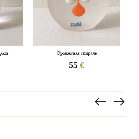
вается в каждом конкретном случае
 10% от стоимости заказанного товара.
таможенными сборами, расходы несёт
раль
Оранжевая спираль
55
€
наличии в нашем шоу-руме в Карловых Варах
 течение максимум 3-4 недель;
аличии в нашем шоу-руме в Карловых Варах:
DESIGN/HG ATELIER: максимум 2 месяца на
ксимум 2 недели на доставку;