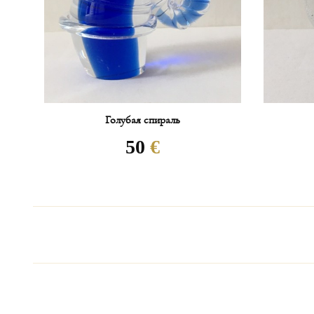
/
Голубая спираль
50
€