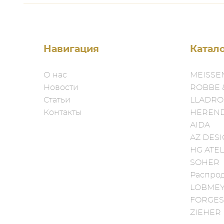
Навигация
Катал
О нас
MEISSE
Новости
ROBBE 
Статьи
LLADRO
Контакты
HEREN
AIDA
AZ DES
HG ATEL
SOHER
Распро
LOBME
FORGES
ZIEHER