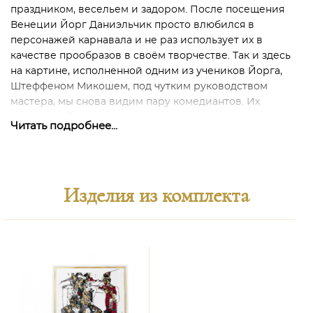
праздником, весельем и задором. После посещения
Венеции Йорг Даниэльчик просто влюбился в
персонажей карнавала и не раз использует их в
качестве прообразов в своём творчестве. Так и здесь
на картине, исполненной одним из учеников Йорга,
Штеффеном Микошем, под чутким руководством
мастера, мы снова видим пару комедиантов. Их
костюмы обозначены квадратами, их размытые силуэты
Читать подробнее...
говорят о постоянном движении актёров, которые так
любят яркость, импровизации и неординарность.
Цвета в росписи смешиваются друг с другом в живом
танце, так же как и сами героя сливаются во что-то
Изделия из комплекта
единое, они словно вытекают один из другого. Эта
иллюзия взаимного движения усиливается точками
фокуса в позолоте, которые создают эффект мерцания
под падающим светом.