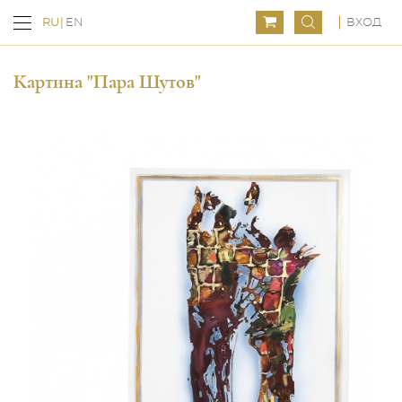
ВХОД
RU
EN
Картина "Пара Шутов"