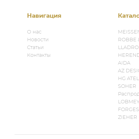
Навигация
Катал
О нас
MEISSE
Новости
ROBBE 
Статьи
LLADRO
Контакты
HEREN
AIDA
AZ DES
HG ATEL
SOHER
Распро
LOBME
FORGES
ZIEHER