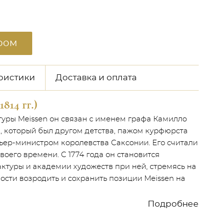
ром
ристики
Доставка и оплата
814 гг.)
уры Meissen он связан с именем графа Камилло
.), который был другом детства, пажом курфюрста
мьер-министром королевства Саксонии. Его считали
оего времени. С 1774 года он становится
туры и академии художеств при ней, стремясь на
ости возродить и сохранить позиции Meissen на
Подробнее