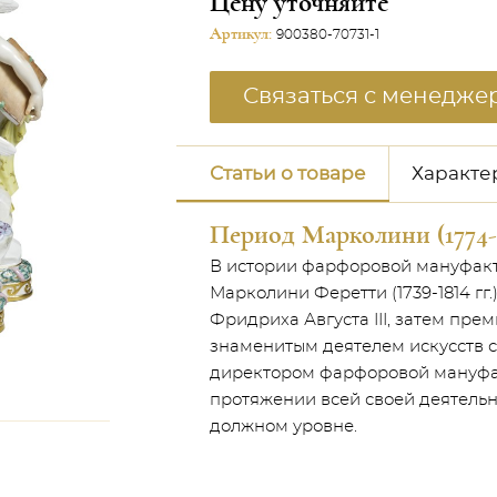
Цену уточняйте
Артикул:
900380-70731-1
Связаться с менедже
Статьи о товаре
Характе
Период Марколини (1774-1
В истории фарфоровой мануфакт
Марколини Феретти (1739-1814 гг
Фридриха Августа III, затем пре
знаменитым деятелем искусств св
директором фарфоровой мануфак
протяжении всей своей деятельн
должном уровне.