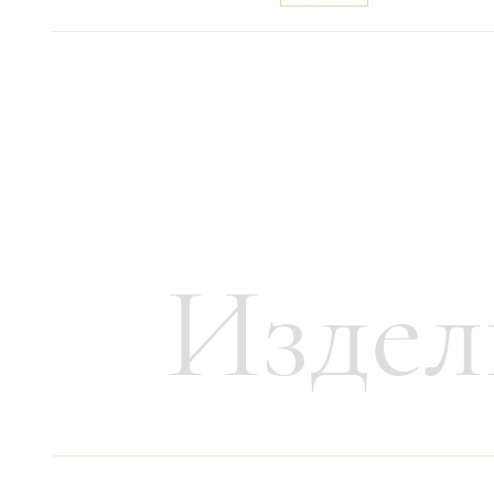
Цену уточняйте
Связаться с ме
Автор:
Мишель Виктор Асье
Год создания:
1774
Издел