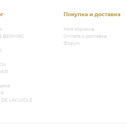
ог
Покупка и доставка
N
Моя корзина
& BERKING
Оплата и доставка
Форум
D
IGN
IER
дажа
YR
 DE LAGUIOLE