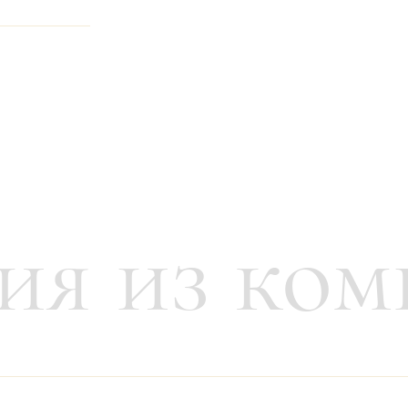
неджером
ия из ком